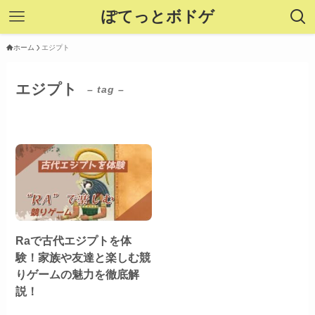
ぽてっとボドゲ
ホーム
エジプト
エジプト
– tag –
Raで古代エジプトを体
験！家族や友達と楽しむ競
りゲームの魅力を徹底解
説！