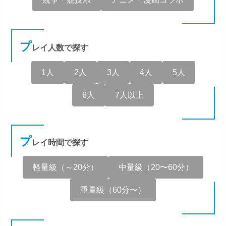
プ
レイ人数で探す
1人
2人
3人
4人
5人
6人
7人以上
プ
レイ時間で探す
軽量級（～20分）
中量級（20〜60分）
重量級（60分〜）