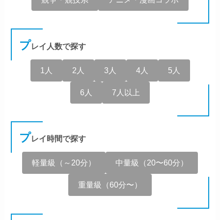
プ
レイ人数で探す
1人
2人
3人
4人
5人
6人
7人以上
プ
レイ時間で探す
軽量級（～20分）
中量級（20〜60分）
重量級（60分〜）