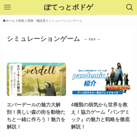
ぽてっとボドゲ
ホーム
投稿
冒険・物語系
シミュレーションゲーム
シミュレーションゲーム
– tax –
エバーデールの魅力大解
4種類の病気から世界を救
剖！美しい森の街を動物た
え！協力ゲーム『パンデミ
ちと一緒に作ろう！魅力を
ック』の魅力と戦略を徹底
解説！
解説！