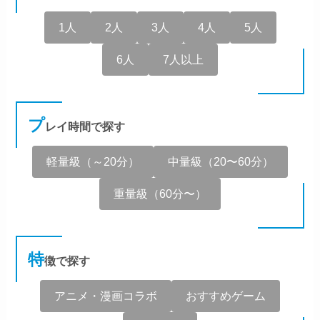
1人
2人
3人
4人
5人
6人
7人以上
プ
レイ時間で探す
軽量級（～20分）
中量級（20〜60分）
重量級（60分〜）
特
徴で探す
アニメ・漫画コラボ
おすすめゲーム