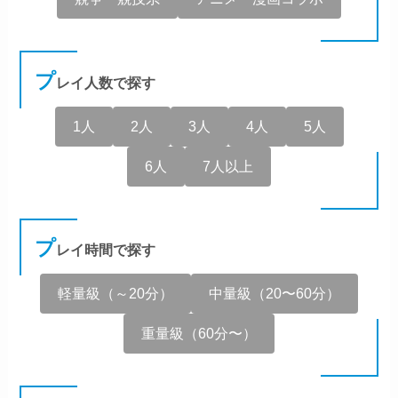
プ
レイ人数で探す
1人
2人
3人
4人
5人
6人
7人以上
プ
レイ時間で探す
軽量級（～20分）
中量級（20〜60分）
重量級（60分〜）