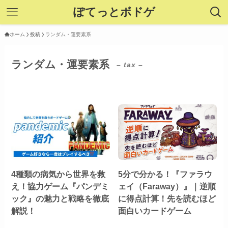
ぽてっとボドゲ
ホーム
投稿
ランダム・運要素系
ランダム・運要素系
– tax –
4種類の病気から世界を救
5分で分かる！『ファラウ
え！協力ゲーム『パンデミ
ェイ（Faraway）』｜逆順
ック』の魅力と戦略を徹底
に得点計算！先を読むほど
解説！
面白いカードゲーム