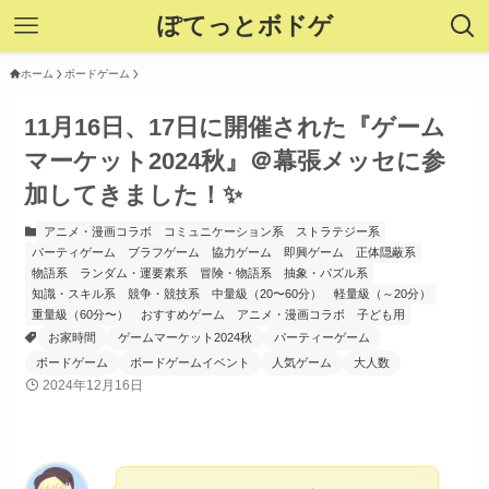
ぽてっとボドゲ
ホーム
ボードゲーム
11月16日、17日に開催された『ゲーム
マーケット2024秋』＠幕張メッセに参
加してきました！✨
アニメ・漫画コラボ
コミュニケーション系
ストラテジー系
パーティゲーム
ブラフゲーム
協力ゲーム
即興ゲーム
正体隠蔽系
物語系
ランダム・運要素系
冒険・物語系
抽象・パズル系
知識・スキル系
競争・競技系
中量級（20〜60分）
軽量級（～20分）
重量級（60分〜）
おすすめゲーム
アニメ・漫画コラボ
子ども用
お家時間
ゲームマーケット2024秋
パーティーゲーム
ボードゲーム
ボードゲームイベント
人気ゲーム
大人数
2024年12月16日