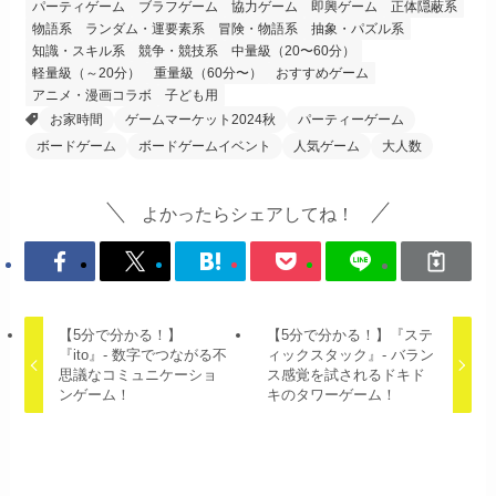
パーティゲーム
ブラフゲーム
協力ゲーム
即興ゲーム
正体隠蔽系
物語系
ランダム・運要素系
冒険・物語系
抽象・パズル系
知識・スキル系
競争・競技系
中量級（20〜60分）
軽量級（～20分）
重量級（60分〜）
おすすめゲーム
アニメ・漫画コラボ
子ども用
お家時間
ゲームマーケット2024秋
パーティーゲーム
ボードゲーム
ボードゲームイベント
人気ゲーム
大人数
よかったらシェアしてね！
【5分で分かる！】
【5分で分かる！】『ステ
『ito』- 数字でつながる不
ィックスタック』- バラン
思議なコミュニケーショ
ス感覚を試されるドキド
ンゲーム！
キのタワーゲーム！