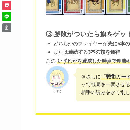
③ 勝敗がついたら旗をゲッ
どちらかのプレイヤーが
先に5本
または
連続する3本の旗を獲得
この
いずれかを達成した時点で即勝
※さらに
「
戦術カー
って戦局を一変させる
しずく
相手の読みをかく乱