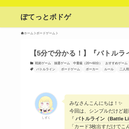
ぽてっとボドゲ
ホーム
ボードゲーム
【5分で分かる！】『バトルラ
戦術ゲーム
抽選ゲーム
中量級（20〜60分）
おすすめゲーム
バトルライン
ボードゲーム
ポーカー
ルール
二人用
みなさんこんにちは！✨
今回は、シンプルだけど超
しずく
『
バトルライン（Battle L
「カード3枚出すだけでこ