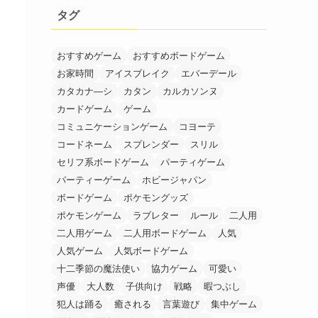
タグ
おすすめゲーム
おすすめボードゲーム
お家時間
アイスブレイク
エバーデール
カタカナ―シ
カタン
カルカソンヌ
カードゲーム
ゲーム
コミュニケーションゲーム
コヨーテ
コードネーム
スプレンダー
スリル
セリフ系ボードゲーム
パーティゲーム
パーティーゲーム
ホビージャパン
ボードゲーム
ポケモングッズ
ポケモンゲーム
ラブレター
ルール
二人用
二人用ゲーム
二人用ボードゲーム
人気
人気ゲーム
人気ボードゲーム
十二季節の魔法使い
協力ゲーム
可愛い
声優
大人数
子供向け
戦略
暇つぶし
犯人は踊る
癒される
言葉遊び
集中ゲーム