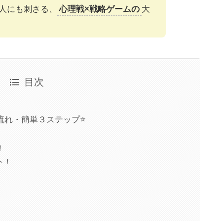
人にも刺さる、
心理戦×戦略ゲームの
大
目次
流れ・簡単３ステップ⭐
す
！
ト！